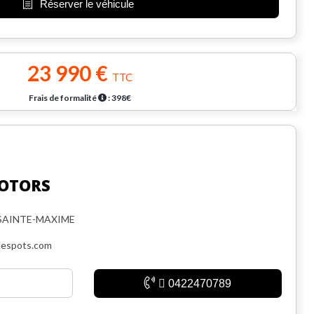
Réserver le véhicule
23 990 €
TTC
Frais de formalité
: 398€
OTORS
 SAINTE-MAXIME
espots.com
0422470789