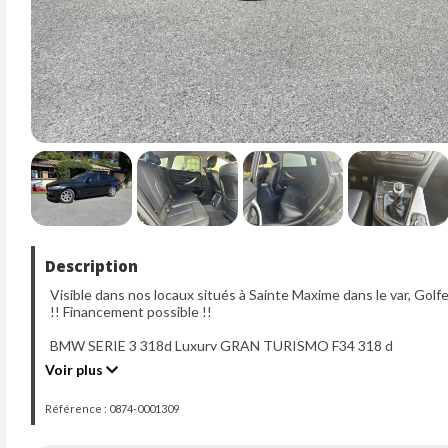
Description
Visible dans nos locaux situés à Sainte Maxime dans le var, Golf
!! Financement possible !!
BMW SERIE 3 318d Luxury GRAN TURISMO F34 318 d
Voir plus
Mise en circulation : 06-11-2013
Kilométrage compteur : 142538
Référence : 0874-0001309
Carrosserie : BERLINE
Motorisation : 1995 CM3
Transmission : Manuelle