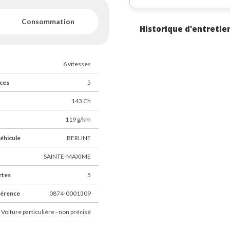
Consommation
AXIME
Historique d'entretie
s Draguignan
² d’exposition, à l’entrée du
6 vitesses
BETTYMOTORS sur laquelle vous
erver votre véhicule en ligne.
ces
5
uscription d’un contrat de
143 Ch
119 g/km
éhicule
BERLINE
rifiez vos capacité de
SAINTE-MAXIME
rtes
5
de carte grise et de mise à la
férence
0874-0001309
de bien vouloir confirmer la
 Voiture particulière - non précisé