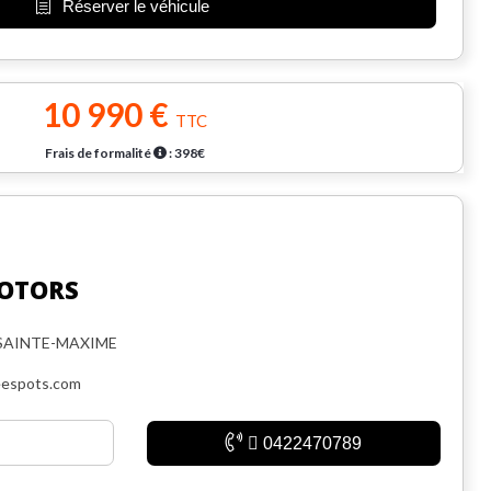
Réserver le véhicule
10 990 €
TTC
Frais de formalité
: 398€
OTORS
 SAINTE-MAXIME
espots.com
0422470789